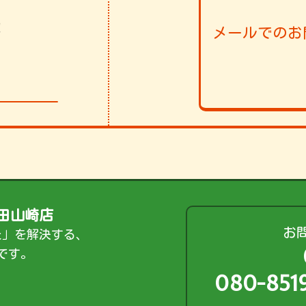
！
メールでのお
006
田山崎店
お
た」を解決する、
です。
080