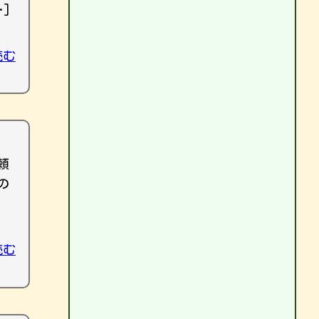
]
読む
頼
の
読む