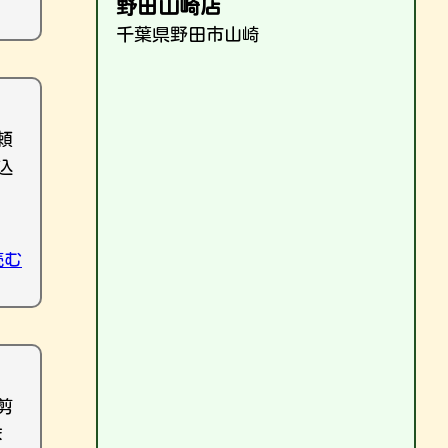
野田山崎店
千葉県野田市山崎
頼
込
読む
剪
ま