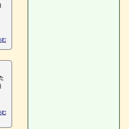
田
読む
た
短
読む