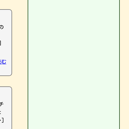
の
]
読む
チ
な
]