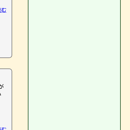
読む
が
い
読む