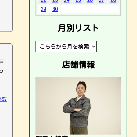
29
30
月別リスト
戸
店舗情報
っ
読む