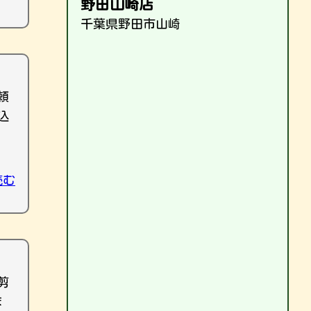
野田山崎店
千葉県野田市山崎
頼
込
読む
剪
ま