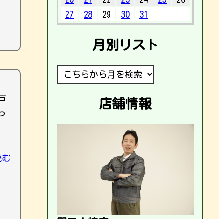
27
28
29
30
31
月別リスト
戸
店舗情報
っ
読む