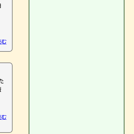
田
読む
た
短
読む