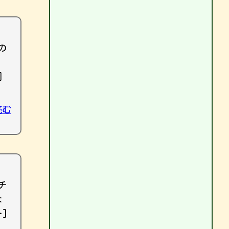
の
]
読む
チ
な
]