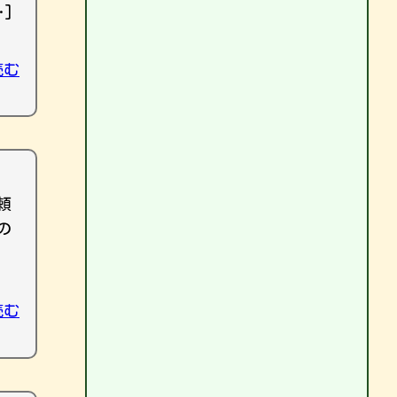
]
読む
頼
の
読む