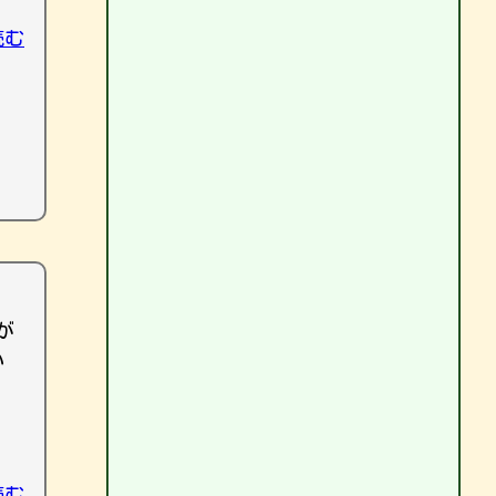
読む
が
い
読む